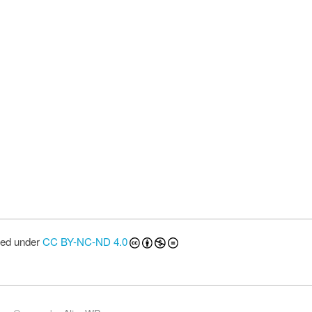
sed under
CC BY-NC-ND 4.0