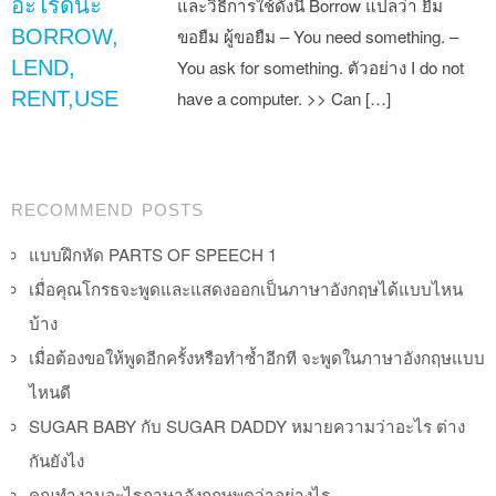
อะไรดีนะ
และวิธีการใช้ดังนี้ Borrow แปลว่า ยืม
BORROW,
ขอยืม ผู้ขอยืม – You need something. –
LEND,
You ask for something. ตัวอย่าง I do not
RENT,USE
have a computer. >> Can […]
Post navigation
RECOMMEND POSTS
แบบฝึกหัด PARTS OF SPEECH 1
เมื่อคุณโกรธจะพูดและแสดงออกเป็นภาษาอังกฤษได้แบบไหน
บ้าง
เมื่อต้องขอให้พูดอีกครั้งหรือทำซ้ำอีกที จะพูดในภาษาอังกฤษแบบ
ไหนดี
SUGAR BABY กับ SUGAR DADDY หมายความว่าอะไร ต่าง
กันยังไง
คุณทำงานอะไรภาษาอังกฤษพูดว่าอย่างไร