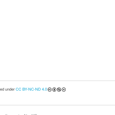
sed under
CC BY-NC-ND 4.0