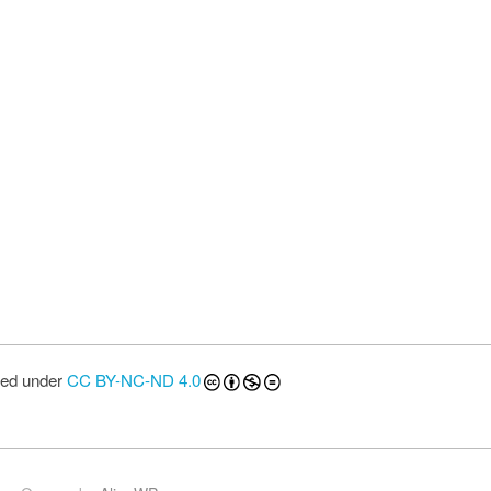
sed under
CC BY-NC-ND 4.0