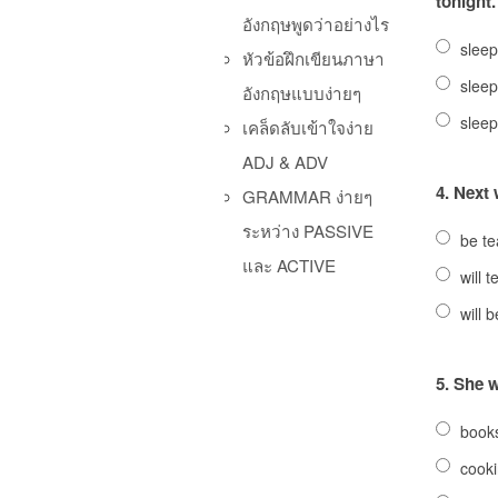
tonight.
อังกฤษพูดว่าอย่างไร
sleep
หัวข้อฝึกเขียนภาษา
slee
อังกฤษแบบง่ายๆ
sleep
เคล็ดลับเข้าใจง่าย
ADJ & ADV
4.
Next 
GRAMMAR ง่ายๆ
ระหว่าง PASSIVE
be te
และ ACTIVE
will 
will 
5.
She w
book
cook