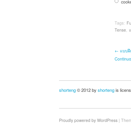
cook
Tags:
Fu
Tense
,
แ
Po
←
แบบฝึก
Continu
shorteng
© 2012 by
shorteng
is licen
Proudly powered by WordPress
|
Them