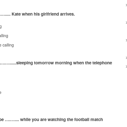
…..... Kate when his girlfriend arrives.
ng
alling
e calling
 ….…......sleeping tomorrow morning when the telephone
e
l be ….….... while you are watching the football match