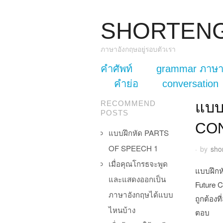
SHORTEN
ภาษาอังกฤษอยู่รอบตัวเรา
skip to content
คำศัพท์
grammar ภาษา
Main Menu
คำย่อ
conversation
แบบ
RECOMMEND
POSTS
CO
แบบฝึกหัด PARTS
OF SPEECH 1
·
by
sho
เมื่อคุณโกรธจะพูด
แบบฝึกห
และแสดงออกเป็น
Future C
ภาษาอังกฤษได้แบบ
ถูกต้องท
ไหนบ้าง
ตอบ