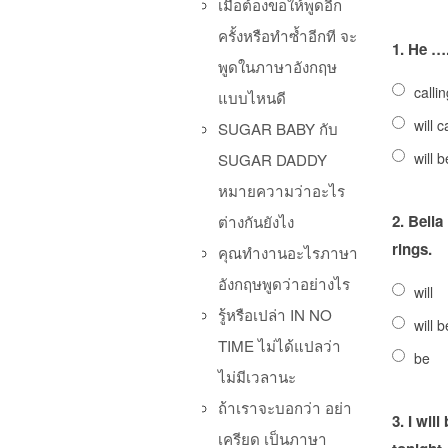
เมื่อต้องขอให้พูดอีก
ครั้งหรือทำซ้ำอีกที จะ
1.
He ….
พูดในภาษาอังกฤษ
calli
แบบไหนดี
will c
SUGAR BABY กับ
will b
SUGAR DADDY
หมายความว่าอะไร
2.
Bella
ต่างกันยังไง
rings.
คุณทำงานอะไรภาษา
อังกฤษพูดว่าอย่างไร
will
รู้หรือเปล่า IN NO
will b
TIME ไม่ได้แปลว่า
be
ไม่มีเวลานะ
ถ้าเราจะบอกว่า อย่า
3.
I wil
เครียด เป็นภาษา