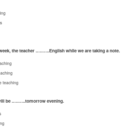
ing
ps
week, the teacher .….…..English while we are taking a note.
aching
teaching
be teaching
ill be .….…..tomorrow evening.
s
ing